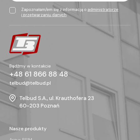
Zapoznałam/em się z informacją o
administratorze
i przetwarzaniu danych
Bądźmy w kontakcie
+48 61 866 88 48
telbud@telbud.pl
Telbud S.A., ul. Krauthofera 23
60-203 Poznań
Nasze produkty
Argus PSIM