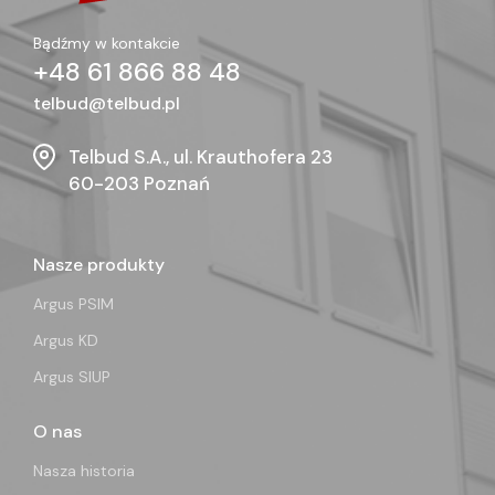
Bądźmy w kontakcie
+48 61 866 88 48
telbud@telbud.pl
Telbud S.A., ul. Krauthofera 23
60-203 Poznań
Nasze produkty
Argus PSIM
Argus KD
Argus SIUP
O nas
Nasza historia