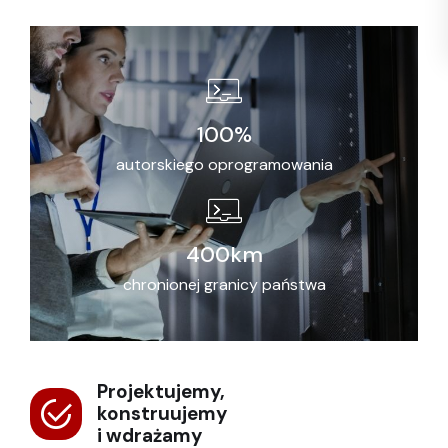
100
%
autorskiego oprogramowania
400
km
chronionej granicy państwa
Projektujemy,
konstruujemy
i wdrażamy