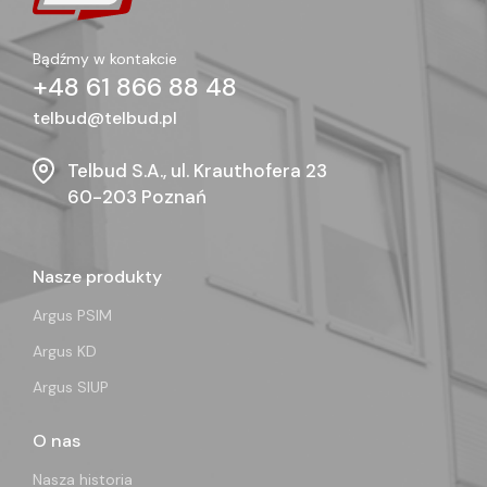
Bądźmy w kontakcie
+48 61 866 88 48
telbud@telbud.pl
Telbud S.A., ul. Krauthofera 23
60-203 Poznań
Nasze produkty
Argus PSIM
Argus KD
Argus SIUP
O nas
Nasza historia